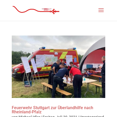
Feuerwehr Stuttgart zur Überlandhilfe nach
Rheinland-Pfalz
von
Michael Idler
|
Freitag, Juli 30, 2021
|
Uncategorized