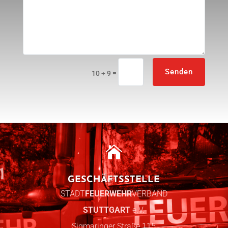
Senden
=
10 + 9

GESCHÄFTSSTELLE
STADT
FEUERWEHR
VERBAND
STUTTGART
e.V.
Sigmaringer Straße 115