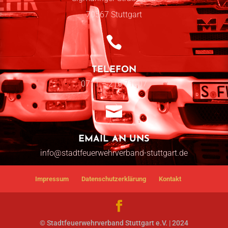
70567 Stuttgart

TELEFON
0711 – 216 71007

EMAIL AN UNS
info@stadtfeuerwehrverband-stuttgart.de
Impressum
Datenschutzerklärung
Kontakt
© Stadtfeuerwehrverband Stuttgart e.V. | 2024