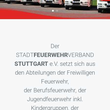
Werkfeuerwehren sowie den
Fördermitgliedern zusammen.
Der
STADT
FEUERWEHR
VERBAND
STUTTGART
e.V. setzt sich aus
den Abteilungen der Freiwilligen
Feuerwehr,
der Berufsfeuerwehr, der
Jugendfeuerwehr inkl.
Kindergruppen, der