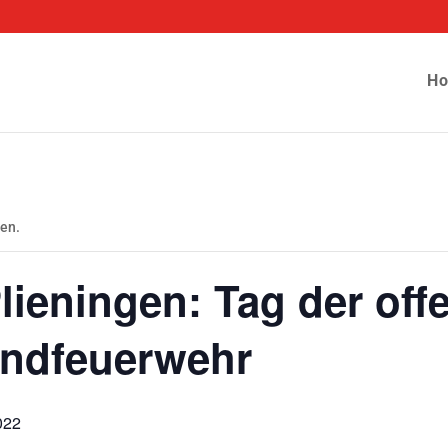
H
den.
Plieningen: Tag der of
endfeuerwehr
022